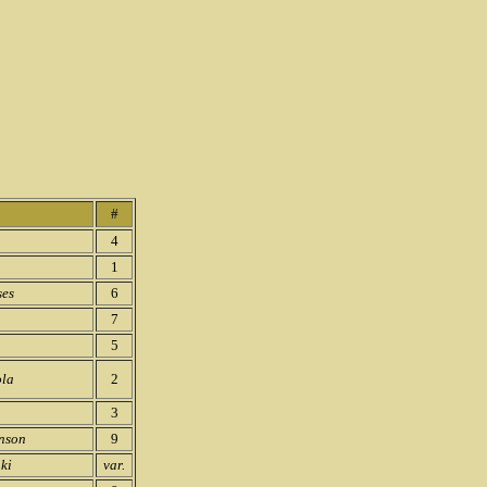
#
4
1
ses
6
7
5
ola
2
3
hnson
9
ki
var.