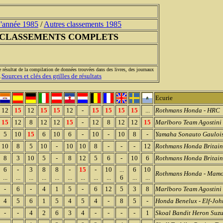
'année 1985
/
Autres classements 1985
 CLASSEMENTS COMPLETS
e résultat de la compilation de données trouvées dans des livres, des journaux
Sources et clés des grilles de résultats
.
Ecurie
12
15
12
15
15
12
-
15
15
15
15
...
Rothmans Honda - HRC
15
12
8
12
12
15
-
12
8
12
12
15
Marlboro Team Agostini
5
10
15
6
10
6
-
10
-
10
8
-
Yamaha Sonauto Gauloi
10
8
5
10
-
10
10
8
-
-
-
12
Rothmans Honda Britain
8
3
10
5
-
8
12
5
6
-
10
6
Rothmans Honda Britain
6
-
3
8
8
-
15
-
10
...
6
10
Rothmans Honda - Mam
...
...
...
...
...
...
...
...
...
6
...
...
-
6
-
4
1
5
-
6
12
5
3
8
Marlboro Team Agostini
4
5
6
1
5
4
5
4
-
8
5
-
Honda Benelux - Elf-Jo
-
-
4
2
6
3
4
-
-
-
-
1
Skoal Bandit Heron Suzu