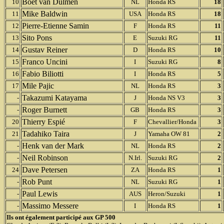
Boet van Dulmen
10
NL
Honda RS
18
Mike Baldwin
11
USA
Honda RS
18
Pierre-Etienne Samin
12
F
Honda RS
11
Sito Pons
13
E
Suzuki RG
11
Gustav Reiner
14
D
Honda RS
10
Franco Uncini
15
I
Suzuki RG
8
Fabio Biliotti
16
I
Honda RS
5
Mile Pajic
17
NL
Honda RS
3
Takazumi Katayama
-
J
Honda NS V3
3
Roger Burnett
-
GB
Honda RS
3
Thierry Espié
20
F
Chevallier/Honda
3
Tadahiko Taira
21
J
Yamaha OW 81
2
Henk van der Mark
-
NL
Honda RS
2
Neil Robinson
-
N.Irl.
Suzuki RG
2
Dave Petersen
24
ZA
Honda RS
1
Rob Punt
-
NL
Suzuki RG
1
Paul Lewis
-
AUS
Heron/Suzuki
1
Massimo Messere
-
I
Honda RS
1
Ils ont également participé aux GP 500