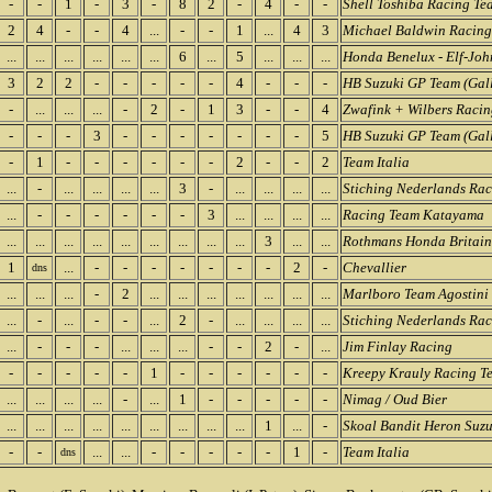
-
-
1
-
3
-
8
2
-
4
-
-
Shell Toshiba Racing Te
2
4
-
-
4
...
-
-
1
...
4
3
Michael Baldwin Racing
...
...
...
...
...
...
6
...
5
...
...
...
Honda Benelux - Elf-Jo
3
2
2
-
-
-
-
-
4
-
-
-
HB Suzuki GP Team (Gal
-
...
...
...
-
2
-
1
3
-
-
4
Zwafink + Wilbers Raci
-
-
-
3
-
-
-
-
-
-
-
5
HB Suzuki GP Team (Gal
-
1
-
-
-
-
-
-
2
-
-
2
Team Italia
...
-
...
...
...
...
3
-
...
...
...
...
Stiching Nederlands Ra
...
-
-
-
-
-
-
3
...
...
...
...
Racing Team Katayama
...
...
...
...
...
...
...
...
...
3
...
...
Rothmans Honda Britain
1
...
-
-
-
-
-
-
-
2
-
Chevallier
dns
...
...
...
-
2
...
...
...
...
...
...
...
Marlboro Team Agostini
...
-
...
-
-
...
2
-
...
...
...
...
Stiching Nederlands Ra
...
-
-
-
...
...
...
-
-
2
-
...
Jim Finlay Racing
-
-
-
-
-
1
-
-
-
-
-
-
Kreepy Krauly Racing T
...
...
...
...
-
...
1
-
-
-
-
-
Nimag / Oud Bier
...
...
...
...
...
...
...
...
...
1
...
-
Skoal Bandit Heron Suzu
-
-
...
...
-
-
-
-
-
1
-
Team Italia
dns