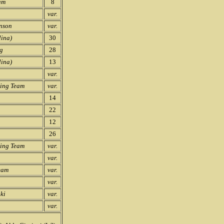
am
8
var.
hnson
var.
lina)
30
ng
28
lina)
13
var.
cing Team
var.
14
22
12
26
cing Team
var.
var.
eam
var.
var.
ki
var.
var.