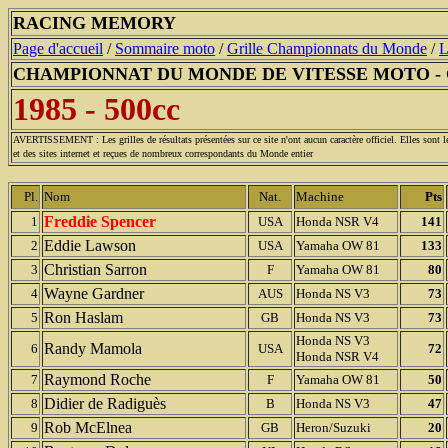
RACING MEMORY
Page d'accueil
/
Sommaire moto
/
Grille Championnats du Monde
/
L
CHAMPIONNAT DU MONDE DE VITESSE MOTO -
1985 - 500cc
AVERTISSEMENT : Les grilles de résultats présentées sur ce site n'ont aucun caractère officiel. Elles sont l
et des sites internet et reçues de nombreux correspondants du Monde entier 
Pl.
Nom
Nat.
Machine
Pts
Freddie Spencer
1
USA
Honda NSR V4
141
Eddie Lawson
2
USA
Yamaha OW 81
133
Christian Sarron
3
F
Yamaha OW 81
80
Wayne Gardner
4
AUS
Honda NS V3
73
Ron Haslam
5
GB
Honda NS V3
73
Honda NS V3
Randy Mamola
6
USA
72
Honda NSR V4
Raymond Roche
7
F
Yamaha OW 81
50
Didier de Radiguès
8
B
Honda NS V3
47
Rob McElnea
9
GB
Heron/Suzuki
20