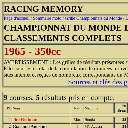
RACING MEMORY
Page d'accueil
/
Sommaire moto
/
Grille Championnats du Monde
/
L
CHAMPIONNAT DU MONDE D
CLASSEMENTS COMPLETS
1965 - 350cc
AVERTISSEMENT : Les grilles de résultats présentées sur 
Elles sont le résultat de la compilation de données trouvé
sites internet et reçues de nombreux correspondants du 
Sources et clés des gr
.
9
courses,
5
résultats pris en compte.
Pts
Pl.
Nom
Nat.
Machine
Bruts
Jim Redman
1
Rho.
Honda
38
Giacomo Agostini
2
I
MV Agusta
34