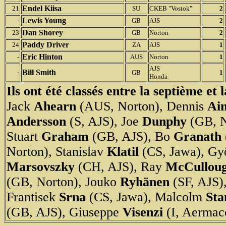
Endel Kiisa
21
SU
CKEB "Vostok"
2
Lewis Young
-
GB
AJS
2
Dan Shorey
23
GB
Norton
2
Paddy Driver
24
ZA
AJS
1
Eric Hinton
-
AUS
Norton
1
AJS
Bill Smith
-
GB
1
Honda
Ils ont été classés entre la septième et 
Jack
Ahearn
(AUS, Norton), Dennis
Ai
Andersson
(S, AJS), Joe
Dunphy
(GB, N
Stuart
Graham
(GB, AJS), Bo
Granath
Norton), Stanislav
Klatil
(CS, Jawa), G
Marsovszky
(CH, AJS), Ray
McCullou
(GB, Norton), Jouko
Ryhänen
(SF, AJS)
Frantisek
Srna
(CS, Jawa), Malcolm
Sta
(GB, AJS), Giuseppe
Visenzi
(I, Aermacc