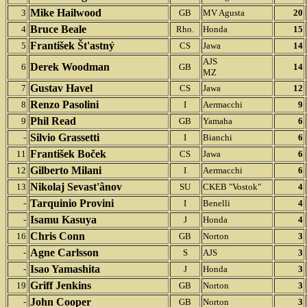
Mike Hailwood
3
GB
MV Agusta
20
Bruce Beale
4
Rho.
Honda
15
František Št'astný
5
CS
Jawa
14
AJS
Derek Woodman
6
GB
14
MZ
Gustav Havel
7
CS
Jawa
12
Renzo Pasolini
8
I
Aermacchi
9
Phil Read
9
GB
Yamaha
6
Silvio Grassetti
-
I
Bianchi
6
František Bo
č
ek
11
CS
Jawa
6
Gilberto Milani
12
I
Aermacchi
6
Nikolaj Sevast'ânov
13
SU
CKEB "Vostok"
4
Tarquinio Provini
-
I
Benelli
4
Isamu Kasuya
-
J
Honda
4
Chris Conn
16
GB
Norton
3
Agne Carlsson
-
S
AJS
3
Isao Yamashita
-
J
Honda
3
Griff Jenkins
19
GB
Norton
3
John Cooper
-
GB
Norton
3