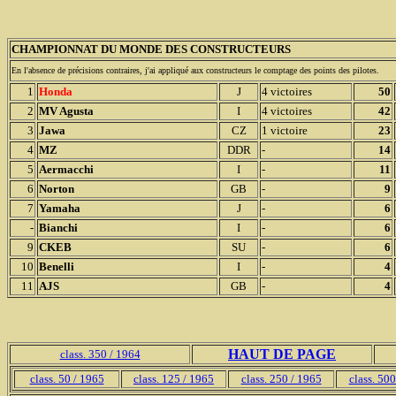
CHAMPIONNAT DU MONDE DES CONSTRUCTEURS
En l'absence de précisions contraires, j'ai appliqué aux constructeurs le comptage des points des pilotes.
1
Honda
J
4 victoires
50
2
MV Agusta
I
4 victoires
42
3
Jawa
CZ
1 victoire
23
4
MZ
DDR
-
14
5
Aermacchi
I
-
11
6
Norton
GB
-
9
7
Yamaha
J
-
6
-
Bianchi
I
-
6
9
CKEB
SU
-
6
10
Benelli
I
-
4
11
AJS
GB
-
4
HAUT DE PAGE
class. 350 / 1964
class. 50 / 1965
class. 125 / 1965
class. 250 / 1965
class. 50