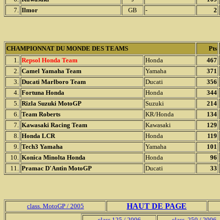
7.
Ilmor
GB
-
2
CHAMPIONNAT DU MONDE DES TEAMS
Pts
1.
Repsol Honda Team
Honda
467
2.
Camel Yamaha Team
Yamaha
371
3.
Ducati Marlboro Team
Ducati
356
4.
Fortuna Honda
Honda
344
5.
Rizla Suzuki MotoGP
Suzuki
214
6.
Team Roberts
KR/Honda
134
7.
Kawasaki Racing Team
Kawasaki
129
8.
Honda LCR
Honda
119
9.
Tech3 Yamaha
Yamaha
101
10.
Konica Minolta Honda
Honda
96
11.
Pramac D'Antin MotoGP
Ducati
33
HAUT DE PAGE
class. MotoGP / 2005
class.125 / 2006
class. 250 / 2006