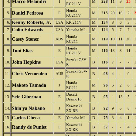
Marco Melandri
4.
I
M
228
11
9
25
RC211V
Honda
Daniel Pedrosa
5.
E
M
215
20
10
2
RC211V
Kenny Roberts, Jr.
6.
USA
KR 211V
M
134
8
6
3
Colin Edwards
7.
USA
Yamaha M1
M
124
5
7
7
Honda
Casey Stoner
8.
AUS
M
119
10
11
20
RC211
Honda
Toni Elías
9.
E
M
116
13
8
11
RC211V
Suzuki GSV-
John Hopkins
10.
USA
B
116
7
-
-
R
Suzuki GSV-
Chris Vermeulen
11.
AUS
B
98
4
-
9
R
Honda
Makoto Tamada
12.
J
M
96
6
2
6
RC211
Ducati
Sete Gibernau
13.
E
B
95
-
13
5
Desmo16
Kawasaki
Shin'ya Nakano
14.
J
B
92
9
5
8
ZX-RR
Carlos Checa
15.
E
Yamaha M1
D
75
3
4
1
Kawasaki
Randy de Puniet
16.
F
B
37
-
-
4
ZX-RR