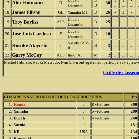
Ducati
D
1
1
-
Alex Hofmann
17.
D
30
Desmo16
B
...
...
...
.
James Ellison
18.
GB
Yamaha M1
D
26
-
3
-
Ducati
Troy Bayliss
19.
AUS
B
25
...
...
...
.
Desmo16
Ducati
José Luis Cardoso
20.
E
D
10
-
-
-
Desmo16
Suzuki GSV-
K
ō
suke Akiyoshi
21.
J
B
3
...
...
...
.
R
Garry McCoy
22.
AUS
Ilmor X3
M
2
...
...
...
.
Michel Fabrizio, Naoki Matsudo, Iván Silva
ont également participé aux épreu
Grille de classeme
CHAMPIONNAT DU MONDE DES CONSTRUCTEURS
Pts
1.
Honda
J
8 victoires
360
2.
Yamaha
J
5 victoires
289
3.
Ducati
I
4 victoires
248
4.
Suzuki
J
-
151
5.
KR
USA
-
134
6.
Kawasaki
J
-
109