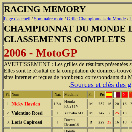
RACING MEMORY
Page d'accueil
/
Sommaire moto
/
Grille Championnats du Monde
/
L
CHAMPIONNAT DU MONDE D
CLASSEMENTS COMPLETS
2006 - MotoGP
AVERTISSEMENT : Les grilles de résultats présentées sur 
Elles sont le résultat de la compilation de données trouvé
sites internet et reçues de nombreux correspondants du 
Sources et clés des gr
.
Pl.
Nom
Nat.
Machine
Pn.
Pts
Honda
Nicky Hayden
1.
USA
M
252
16
20
16
RC211V
Valentino Rossi
2.
I
Yamaha M1
M
247
2
25
13
Ducati
Loris Capirossi
3.
I
B
229
25
16
10
Desmo16
Honda