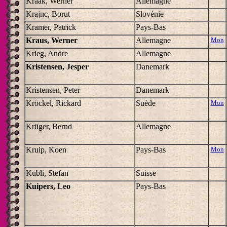
Kraak, Werner
Allemagne
Krajnc, Borut
Slovénie
Kramer, Patrick
Pays-Bas
Kraus, Werner
Allemagne
Mon
Krieg, Andre
Allemagne
Kristensen, Jesper
Danemark
Kristensen, Peter
Danemark
Kröckel, Rickard
Suède
Mon
Krüger, Bernd
Allemagne
Kruip, Koen
Pays-Bas
Mon
Kubli, Stefan
Suisse
Kuipers, Leo
Pays-Bas