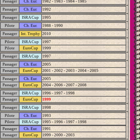
Passager
Ch. Eur.
1982 - 1983 - 1984 - 1985
Passager
Ch. Eur.
1992
Passager
ISRA Cup
1995
Pilote
Ch. Eur.
1988 - 1990
Passager
Int. Trophy
2010
Pilote
ISRA Cup
1997
Pilote
EuroCup
1999
Passager
ISRA Cup
1997
Passager
Ch. Eur.
2005
Passager
EuroCup
2001 - 2002 - 2003 - 2004 - 2005
Passager
Ch. Eur.
2005
Passager
EuroCup
2004 - 2006 - 2007 - 2008
Passager
ISRA Cup
1996 - 1997 - 1998
Passager
EuroCup
1999
Passager
ISRA Cup
1998
Pilote
Ch. Eur.
1993
Pilote
ISRA Cup
1995 - 1996 - 1997 - 1998
Passager
Ch. Eur.
1991
Passager
EuroCup
1999 - 2000 - 2003