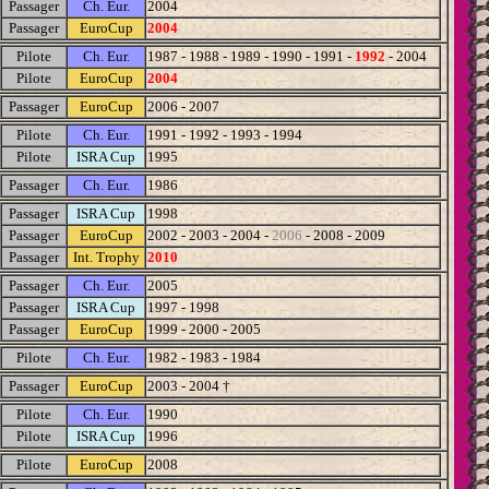
Passager
Ch. Eur.
2004
Passager
EuroCup
2004
Pilote
Ch. Eur.
1987 - 1988 - 1989 - 1990 - 1991 -
1992
- 2004
Pilote
EuroCup
2004
Passager
EuroCup
2006 - 2007
Pilote
Ch. Eur.
1991 - 1992 - 1993 - 1994
Pilote
ISRA Cup
1995
Passager
Ch. Eur.
1986
Passager
ISRA Cup
1998
Passager
EuroCup
2002 - 2003 - 2004 -
2006
- 2008 - 2009
Passager
Int. Trophy
2010
Passager
Ch. Eur.
2005
Passager
ISRA Cup
1997 - 1998
Passager
EuroCup
1999 - 2000 - 2005
Pilote
Ch. Eur.
1982 - 1983 - 1984
Passager
EuroCup
2003 - 2004 †
Pilote
Ch. Eur.
1990
Pilote
ISRA Cup
1996
Pilote
EuroCup
2008