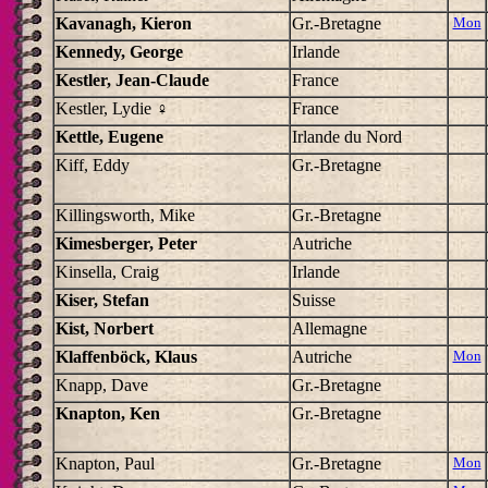
Kavanagh, Kieron
Gr.-Bretagne
Mon
Kennedy, George
Irlande
Kestler, Jean-Claude
France
Kestler, Lydie ♀
France
Kettle, Eugene
Irlande du Nord
Kiff, Eddy
Gr.-Bretagne
Killingsworth, Mike
Gr.-Bretagne
Kimesberger, Peter
Autriche
Kinsella, Craig
Irlande
Kiser, Stefan
Suisse
Kist, Norbert
Allemagne
Klaffenböck, Klaus
Autriche
Mon
Knapp, Dave
Gr.-Bretagne
Knapton, Ken
Gr.-Bretagne
Knapton, Paul
Gr.-Bretagne
Mon