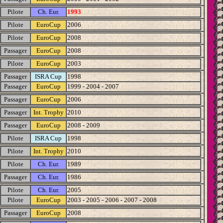
Pilote
Ch. Eur.
1993
Pilote
EuroCup
2006
Pilote
EuroCup
2008
Passager
EuroCup
2008
Pilote
EuroCup
2003
Passager
ISRA Cup
1998
Passager
EuroCup
1999 - 2004 - 2007
Passager
EuroCup
2006
Passager
Int. Trophy
2010
Passager
EuroCup
2008 - 2009
Pilote
ISRA Cup
1998
Pilote
Int. Trophy
2010
Pilote
Ch. Eur.
1989
Passager
Ch. Eur.
1986
Pilote
Ch. Eur.
2005
Pilote
EuroCup
2003 - 2005 - 2006 - 2007 - 2008
Passager
EuroCup
2008