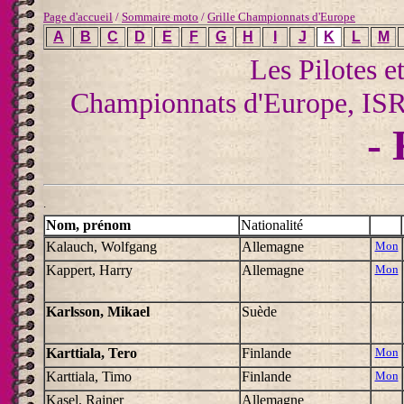
Page d'accueil
/
Sommaire moto
/
Grille Championnats d'Europe
A
B
C
D
E
F
G
H
I
J
K
L
M
Les Pilotes e
Championnats d'Europe, ISR
- 
.
Nom, prénom
Nationalité
Kalauch, Wolfgang
Allemagne
Mon
Kappert, Harry
Allemagne
Mon
Karlsson, Mikael
Suède
Karttiala, Tero
Finlande
Mon
Karttiala, Timo
Finlande
Mon
Kasel, Rainer
Allemagne