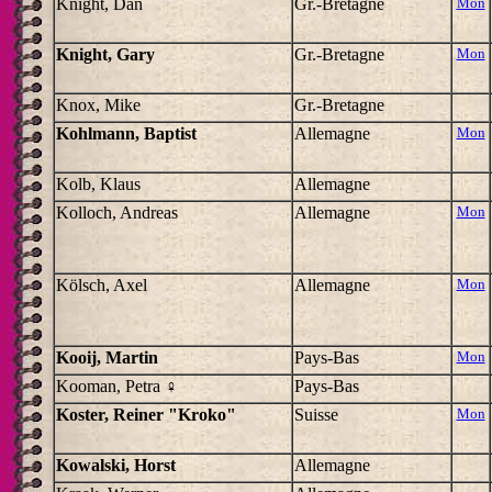
Knight, Dan
Gr.-Bretagne
Mon
Knight, Gary
Gr.-Bretagne
Mon
Knox, Mike
Gr.-Bretagne
Kohlmann, Baptist
Allemagne
Mon
Kolb, Klaus
Allemagne
Kolloch, Andreas
Allemagne
Mon
Kölsch, Axel
Allemagne
Mon
Kooij, Martin
Pays-Bas
Mon
Kooman, Petra ♀
Pays-Bas
Koster, Reiner "Kroko"
Suisse
Mon
Kowalski, Horst
Allemagne