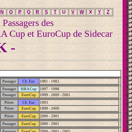
N
O
P
Q
R
S
T
U
V
W
X
Y
Z
t Passagers des
A Cup et EuroCup de Sidecar
K -
Passager
Ch. Eur.
1981 - 1982
Passager
ISRA Cup
1997 - 1998
Passager
EuroCup
1999 - 2000 - 2001
Pilote
Ch. Eur.
1993
Pilote
EuroCup
1999 - 2000
Pilote
EuroCup
2000 - 2001
Passager
EuroCup
2000 - 2001
Passager
EuroCup
2000 - 2001 - 2002