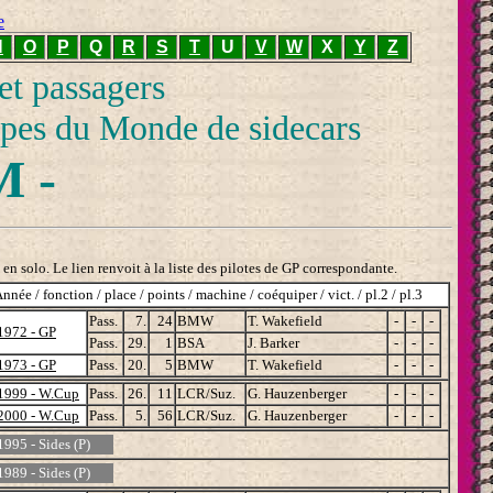
e
N
O
P
Q
R
S
T
U
V
W
X
Y
Z
 et passagers
pes du Monde de sidecars
M -
en solo. Le lien renvoit à la liste des pilotes de GP correspondante.
nnée / fonction / place / points / machine / coéquiper / vict. / pl.2 / pl.3
Pass.
7.
24
BMW
T. Wakefield
-
-
-
1972 - GP
Pass.
29.
1
BSA
J. Barker
-
-
-
1973 - GP
Pass.
20.
5
BMW
T. Wakefield
-
-
-
1999 - W.Cup
Pass.
26.
11
LCR/Suz.
G. Hauzenberger
-
-
-
2000 - W.Cup
Pass.
5.
56
LCR/Suz.
G. Hauzenberger
-
-
-
1995 - Sides (P)
1989 - Sides (P)