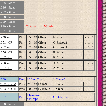
1985 - Sides
1986 - Sides
1987 - Sides
1988 - Sides
1989 - Sides
1990 - Sides
Champion du Monde
1991 - Sides
1949 - GP
Pil.
5.
12
Gilera
E. Ricotti
-
-
1
1951 - GP
Pil.
3.
19
Gilera
G. Pizzocri
1
1
1
1952 - GP
Pil.
2.
18
Gilera
G. Pizzocri
1
1
1
1956 - GP
Pil.
6.
8
Gilera
R. Milani
1
-
-
1957 - GP
Pil.
5.
8
Gilera
R. Milani
1
-
-
1956 - GP
Pass.
6.
8
Gilera
A. Milani
1
-
-
1957 - GP
Pass.
5.
8
Gilera
A. Milani
1
-
-
2000
Pass.
1° EuroCup
J. Skene*
2002 - Ch. M
Pass.
21.
13
LCR/Suz.
J. Skene
-
-
-
2003 - Ch. M
Pass.
10.
46
LCR/Suz.
J. Skene
-
-
-
Champion
1987
Pil.
C. Debroux
d'Europe
1988 - Sides