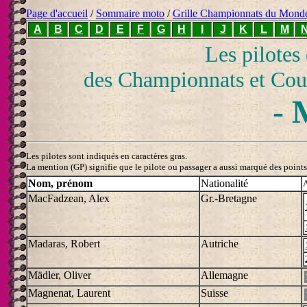
Page d'accueil
/
Sommaire moto
/
Grille Championnats du Mond
A
B
C
D
E
F
G
H
I
J
K
L
M
Les pilotes
des Championnats et Cou
- 
Les pilotes sont indiqués en caractères gras.
La mention (GP) signifie que le pilote ou passager a aussi marqué des points 
Nom, prénom
Nationalité
A
MacFadzean, Alex
Gr.-Bretagne
Madaras, Robert
Autriche
Mädler, Oliver
Allemagne
Magnenat, Laurent
Suisse