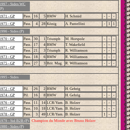
1997 - Sides WC
(P)
1971 - GP
Pass.
16.
5
BMW
H. Schmid
-
-
-
1975 - GP
Pass.
4.
28
König
A. Pantellini
-
1
1
1996 - Sides (P)
1970 - GP
Pass.
30.
1
Triumph
M. Horspole
-
-
-
Pass.
17.
4
BMW
T. Wakefield
-
-
-
1971 - GP
Pass.
21.
3
Triumph
R. Williamson
-
-
-
1973 - GP
Pass.
18.
6
BMW
R. Williamson
-
-
-
1975 - GP
Pass.
27.
3
Brit. Mag.
R. Williamson
-
-
-
1995 - Sides
1972 - GP
Pil.
26.
2
BMW
H. Gehrig
-
-
-
1974 - GP
Pil.
16.
8
BMW
H. Gehrig
-
-
-
1976 - GP
Pass.
11.
14
LCR/Yam.
B. Holzer
-
-
-
1977 - GP
Pass.
10.
18
LCR/Yam.
B. Holzer
-
-
-
1978 - GP
Pass.
3.
49
LCR/Yam.
B. Holzer
1
-
-
1979 - Sid B2B (P)
Champion du Monde avec Bruno Holzer
1980 - Sides (P)