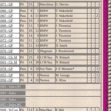
1971 - GP
Pil.
25.
2
Matchless
G. Davies
-
-
-
1966 - GP
Pass.
9.
1
BMW
T. Wakefield
-
-
-
1967 - GP
Pass.
4.
11
BMW
T. Wakefield
-
-
2
1968 - GP
Pass.
10.
3
BMW
T. Wakefield
-
-
-
1969 - GP
Pil.
13.
5
BMW
J. Thornton
-
-
-
1970 - GP
Pil.
10.
12
BMW
J. Thornton
-
-
-
1971 - GP
Pil.
14.
9
BMW
J. Thornton
-
-
-
1972 - GP
Pil.
11.
12
BMW
J. Thornton
-
-
-
1973 - GP
Pil.
12.
14
BMW
D. Smith
-
-
-
1976 - GP
Pil.
22.
5
Magnum
J. Brushwood
-
-
-
2002 - Ch. M
Pil.
25.
6
LCR/Suz.
N. Bidault
-
-
-
2003 - Ch. M
Pil.
14.
28
LCR/Suz.
N. Bidault
-
-
-
1978 - GP
Pass.
6.
10
Sey/Yam.
J.-F. Monnin*
-
-
1
1955 - GP
Pil.
7.
6
Norton
M. George
-
-
1
1956 - GP
Pil.
4.
10
Norton
E. Bliss
-
-
1
1983 - Sides (P)
1983 - Sides
1996 - Sides
1997 - Sides WC
2000 - W.Cup
Pil.
13.
31
Win/Hon.
P. Hill
-
-
-