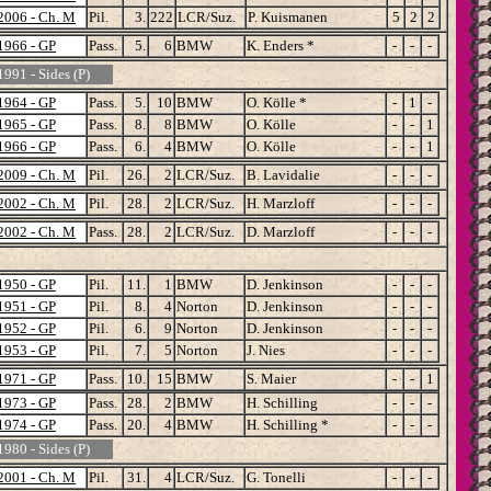
2006 - Ch. M
Pil.
3.
222
LCR/Suz.
P. Kuismanen
5
2
2
1966 - GP
Pass.
5.
6
BMW
K. Enders *
-
-
-
1991 - Sides (P)
1964 - GP
Pass.
5.
10
BMW
O. Kölle *
-
1
-
1965 - GP
Pass.
8.
8
BMW
O. Kölle
-
-
1
1966 - GP
Pass.
6.
4
BMW
O. Kölle
-
-
1
2009 - Ch. M
Pil.
26.
2
LCR/Suz.
B. Lavidalie
-
-
-
2002 - Ch. M
Pil.
28.
2
LCR/Suz.
H. Marzloff
-
-
-
2002 - Ch. M
Pass.
28.
2
LCR/Suz.
D. Marzloff
-
-
-
1950 - GP
Pil.
11.
1
BMW
D. Jenkinson
-
-
-
1951 - GP
Pil.
8.
4
Norton
D. Jenkinson
-
-
-
1952 - GP
Pil.
6.
9
Norton
D. Jenkinson
-
-
-
1953 - GP
Pil.
7.
5
Norton
J. Nies
-
-
-
1971 - GP
Pass.
10.
15
BMW
S. Maier
-
-
1
1973 - GP
Pass.
28.
2
BMW
H. Schilling
-
-
-
1974 - GP
Pass.
20.
4
BMW
H. Schilling *
-
-
-
1980 - Sides (P)
2001 - Ch. M
Pil.
31.
4
LCR/Suz.
G. Tonelli
-
-
-