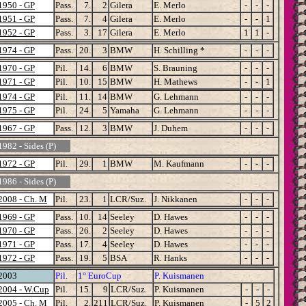
1950 - GP
Pass.
7.
2
Gilera
E. Merlo
-
-
-
1951 - GP
Pass.
7.
4
Gilera
E. Merlo
-
-
1
1952 - GP
Pass.
3.
17
Gilera
E. Merlo
1
1
-
1974 - GP
Pass.
20.
3
BMW
H. Schilling *
-
-
-
1970 - GP
Pil.
14.
6
BMW
S. Brauning
-
-
-
1971 - GP
Pil.
10.
15
BMW
H. Mathews
-
-
1
1974 - GP
Pil.
11.
14
BMW
G. Lehmann
-
-
-
1975 - GP
Pil.
24.
5
Yamaha
G. Lehmann
-
-
-
1967 - GP
Pass.
12.
3
BMW
J. Duhem
-
-
-
1982 - Sides (P)
1972 - GP
Pil.
29.
1
BMW
M. Kaufmann
-
-
-
1986 - Sides (P)
2008 - Ch. M
Pil.
23.
1
LCR/Suz.
J. Nikkanen
-
-
-
1969 - GP
Pass.
10.
14
Seeley
D. Hawes
-
-
-
1970 - GP
Pass.
26.
2
Seeley
D. Hawes
-
-
-
1971 - GP
Pass.
17.
4
Seeley
D. Hawes
-
-
-
1972 - GP
Pass.
19.
5
BSA
R. Hanks
-
-
-
2003
Pil.
1° EuroCup
P. Kuismanen
2004 - W.Cup
Pil.
15.
9
LCR/Suz.
P. Kuismanen
-
-
-
2005 - Ch. M
Pil.
2.
211
LCR/Suz.
P. Kuismanen
-
5
2