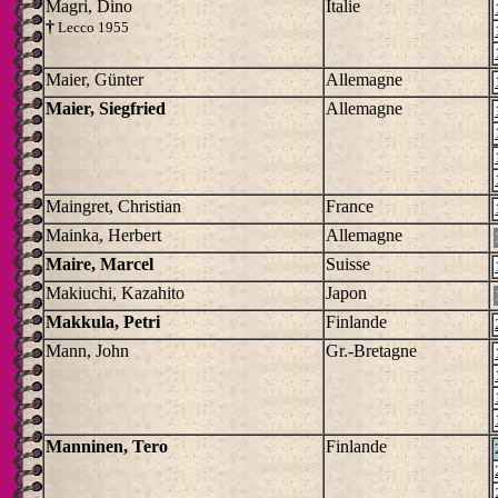
Magri, Dino
Italie
†
Lecco 1955
Maier, Günter
Allemagne
Maier, Siegfried
Allemagne
Maingret, Christian
France
Mainka, Herbert
Allemagne
Maire, Marcel
Suisse
Makiuchi, Kazahito
Japon
Makkula, Petri
Finlande
Mann, John
Gr.-Bretagne
Manninen, Tero
Finlande