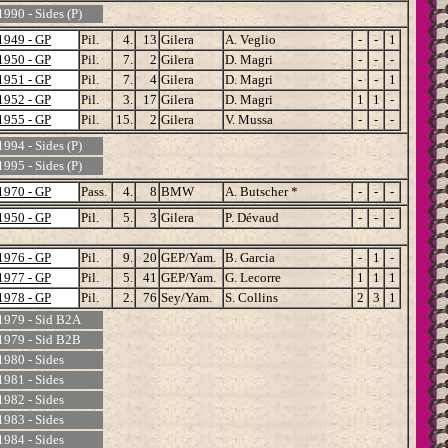
1990 - Sides (P)
1949 - GP
Pil.
4.
13
Gilera
A. Veglio
-
-
1
1950 - GP
Pil.
7.
2
Gilera
D. Magri
-
-
-
1951 - GP
Pil.
7.
4
Gilera
D. Magri
-
-
1
1952 - GP
Pil.
3.
17
Gilera
D. Magri
1
1
-
1955 - GP
Pil.
15.
2
Gilera
V. Mussa
-
-
-
1994 - Sides (P)
1995 - Sides (P)
1970 - GP
Pass.
4.
8
BMW
A. Butscher *
-
-
-
1950 - GP
Pil.
5.
3
Gilera
P. Dévaud
-
-
-
1976 - GP
Pil.
9.
20
GEP/Yam.
B. Garcia
-
1
-
1977 - GP
Pil.
5.
41
GEP/Yam.
G. Lecorre
1
1
1
1978 - GP
Pil.
2.
76
Sey/Yam.
S. Collins
2
3
1
1979 - Sid B2A
1979 - Sid B2B
1980 - Sides
1981 - Sides
1982 - Sides
1983 - Sides
1984 - Sides