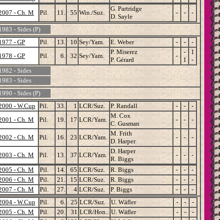
G. Partridge
2007 - Ch. M
Pil.
11.
55
Win./Suz.
-
-
-
D. Sayle
1983 - Sides (P)
1977 - GP
Pil.
13.
10
Sey/Yam.
E. Weber
-
-
-
P. Miserez
-
1
1978 - GP
Pil.
6.
32
Sey/Yam.
-
P. Gérard
1
-
1982 - Sides
1983 - Sides
1990 - Sides (P)
2000 - W.Cup
Pil.
33.
1
LCR/Suz.
P. Randall
-
-
-
M. Cox
2001 - Ch. M
Pil.
19.
17
LCR/Yam.
-
-
-
C. Gusman
M. Frith
2002 - Ch. M
Pil.
16.
23
LCR/Yam.
-
-
-
D. Harper
D. Harper
2003 - Ch. M
Pil.
13.
37
LCR/Yam.
-
-
-
R. Biggs
2005 - Ch. M
Pil.
14.
65
LCR/Suz.
R. Biggs
-
-
-
2006 - Ch. M
Pil.
21.
15
LCR/Suz.
R. Biggs
-
-
-
2007 - Ch. M
Pil.
27.
4
LCR/Suz.
P. Biggs
-
-
-
2004 - W.Cup
Pil.
6.
25
LCR/Suz.
U. Wäfler
-
-
-
2005 - Ch. M
Pil.
20.
31
LCR/Hon..
U. Wäfler
-
-
-