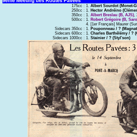
9ème Meeting des Routes Pavées
175cc :
1.
Albert Sourdot (Monet-
250cc :
1.
Hector Andréino (Clémen
350cc :
1.
Albert Breslau (B, AJS)
,
500cc :
1.
Robert Grégoire (B, Saro
4. [1er Français] Maurer (S
Sidecars 350cc :
1.
Pouponneau / ? (Magnat
Sidecars 600cc :
1.
Charles Barthélémy / ? (G
Sidecars 1000cc :
1.
Stainier / ? (Styl'son)