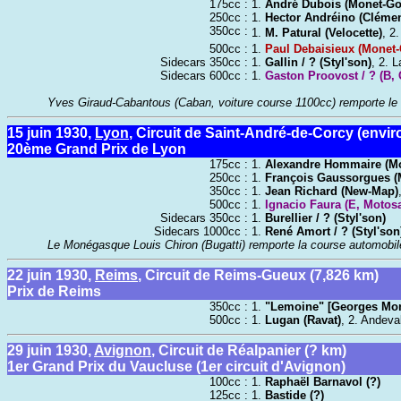
175cc :
1.
André Dubois (Monet-G
250cc :
1.
Hector Andréino (Clémen
350cc :
1.
M. Patural (Velocette)
, 2
500cc :
1.
Paul Debaisieux (Monet
Sidecars 350cc :
1.
Gallin / ? (Styl'son)
, 2. 
Sidecars 600cc :
1.
Gaston Proovost / ? (B, G
Yves Giraud-Cabantous (Caban, voiture course 1100cc) remporte le B
15 juin 1930,
Lyon
, Circuit de Saint-André-de-Corcy (envir
20ème Grand Prix de Lyon
175cc :
1.
Alexandre Hommaire (M
250cc :
1.
François Gaussorgues 
350cc :
1.
Jean Richard (New-Map)
500cc :
1.
Ignacio Faura (E, Motos
Sidecars 350cc :
1.
Burellier / ? (Styl'son)
Sidecars 1000cc :
1.
René Amort / ? (Styl'son
Le Monégasque Louis Chiron (Bugatti) remporte la course automobil
22 juin 1930,
Reims
, Circuit de Reims-Gueux (7,826 km)
Prix de Reims
350cc :
1.
"Lemoine" [Georges Mon
500cc :
1.
Lugan (Ravat)
, 2. Andeval
29 juin 1930,
Avignon
, Circuit de Réalpanier (? km)
1er Grand Prix du Vaucluse (1er circuit d'Avignon)
100cc :
1.
Raphaël Barnavol (?)
125cc :
1.
Bastide (?)