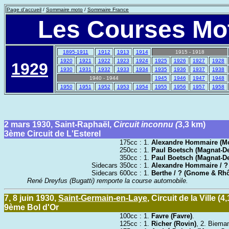
Page d'accueil
/
Sommaire moto
/
Sommaire France
Les Courses Mot
1895-1911
1912
1913
1914
1915 - 1918
1920
1921
1922
1923
1924
1925
1926
1927
1928
1929
1930
1931
1932
1933
1934
1935
1936
1937
1938
1940 - 1944
1945
1946
1947
1948
1950
1951
1952
1953
1954
1955
1956
1957
1958
2 mars 1930, Saint-Raphaël,
Circuit inconnu (
3,3 km)
3ème Circuit de L'Esterel
175cc :
1.
Alexandre Hommaire (M
250cc :
1.
Paul Boetsch (Magnat-D
350cc :
1.
Paul Boetsch (Magnat-D
Sidecars 350cc :
1.
Alexandre Hommaire / ?
Sidecars 600cc :
1.
Berthe / ? (Gnome & Rh
René Dreyfus (Bugatti) remporte la course automobile.
7, 8 juin 1930,
Saint-Germain-en-Laye
,
Circuit de la Ville (4
9ème Bol d'Or
100cc :
1.
Favre (Favre)
.
125cc :
1.
Richer (Rovin)
, 2. Biema