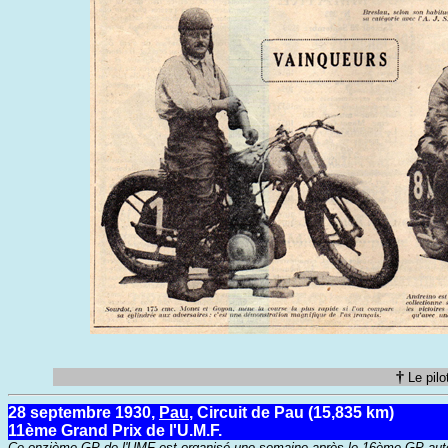
†
Le pil
28 septembre 1930,
Pau
, Circuit de Pau (15,835 km)
11ème Grand Prix de l'U.M.F.
Ce onzième GP de l'UMF est organisé une semaine après le 16ème GP automob