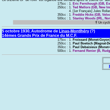
175cc :
1.
Eric Fernihough (GB, Ex
250cc :
1.
Ted Mellors (GB, New Im
4. [1er Français] Jules Roll
350cc :
1.
Freddie Hicks (GB, Veloc
500cc :
1.
Stanley Woods (IRL, Nor
†
Un cycli
5 octobre 1930,
Autodrome de
Linas-Montlhéry
(?)
14èmes Grands Prix de France du M.C.F.
175cc :
1.
Froissard (Monet-Goyon
250cc :
1.
Paul Boetsch (Magnat-D
350cc :
1.
Paul Debaisieux (Monet
500cc :
1.
Fernand Renier (B, Rudg