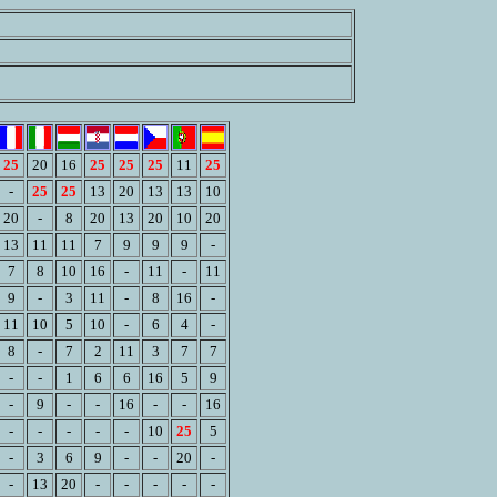
25
20
16
25
25
25
11
25
-
25
25
13
20
13
13
10
20
-
8
20
13
20
10
20
13
11
11
7
9
9
9
-
7
8
10
16
-
11
-
11
9
-
3
11
-
8
16
-
11
10
5
10
-
6
4
-
8
-
7
2
11
3
7
7
-
-
1
6
6
16
5
9
-
9
-
-
16
-
-
16
-
-
-
-
-
10
25
5
-
3
6
9
-
-
20
-
-
13
20
-
-
-
-
-