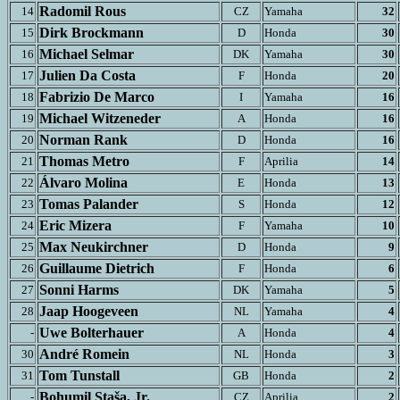
Radomil Rous
14
CZ
Yamaha
32
Dirk Brockmann
15
D
Honda
30
Michael Selmar
16
DK
Yamaha
30
Julien Da Costa
17
F
Honda
20
Fabrizio De Marco
18
I
Yamaha
16
Michael Witzeneder
19
A
Honda
16
Norman Rank
20
D
Honda
16
Thomas Metro
21
F
Aprilia
14
Álvaro
Molina
22
E
Honda
13
Tomas Palander
23
S
Honda
12
Eric Mizera
24
F
Yamaha
10
Max Neukirchner
25
D
Honda
9
Guillaume Dietrich
26
F
Honda
6
Sonni Harms
27
DK
Yamaha
5
Jaap Hoogeveen
28
NL
Yamaha
4
Uwe Bolterhauer
-
A
Honda
4
André Romein
30
NL
Honda
3
Tom Tunstall
31
GB
Honda
2
Bohumil Staša, Jr.
-
CZ
Aprilia
2