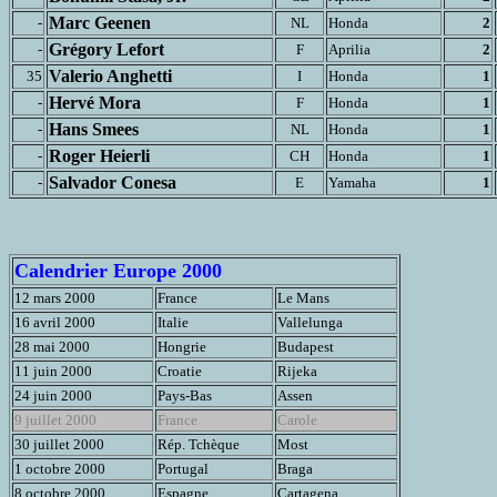
Marc Geenen
-
NL
Honda
2
Grégory Lefort
-
F
Aprilia
2
Valerio Anghetti
35
I
Honda
1
Hervé Mora
-
F
Honda
1
Hans Smees
-
NL
Honda
1
Roger Heierli
-
CH
Honda
1
Salvador Conesa
-
E
Yamaha
1
Calendrier Europe 2000
12 mars 2000
France
Le Mans
16 avril 2000
Italie
Vallelunga
28 mai 2000
Hongrie
Budapest
11 juin 2000
Croatie
Rijeka
24 juin 2000
Pays-Bas
Assen
9 juillet 2000
France
Carole
30 juillet 2000
Rép. Tchèque
Most
1 octobre 2000
Portugal
Braga
8 octobre 2000
Espagne
Cartagena