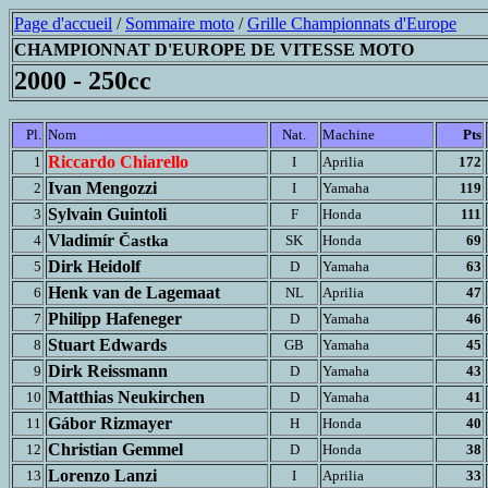
Page d'accueil
/
Sommaire moto
/
Grille Championnats d'Europe
CHAMPIONNAT D'EUROPE DE VITESSE MOTO
2000 - 250cc
Pl.
Nom
Nat.
Machine
Pts
Riccardo Chiarello
1
I
Aprilia
172
Ivan Mengozzi
2
I
Yamaha
119
Sylvain Guintoli
3
F
Honda
111
Vladimír
4
Častka
SK
Honda
69
Dirk Heidolf
5
D
Yamaha
63
Henk van de Lagemaat
6
NL
Aprilia
47
Philipp Hafeneger
7
D
Yamaha
46
Stuart Edwards
8
GB
Yamaha
45
Dirk Reissmann
9
D
Yamaha
43
Matthias Neukirchen
10
D
Yamaha
41
Gábor Rizmayer
11
H
Honda
40
Christian Gemmel
12
D
Honda
38
Lorenzo Lanzi
13
I
Aprilia
33