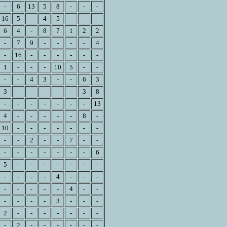
-
6
13
5
8
-
-
-
16
5
-
4
5
-
-
-
6
4
-
8
7
1
2
2
-
7
9
-
-
-
-
4
-
16
-
-
-
-
-
-
1
-
-
-
10
5
-
-
-
-
4
3
-
-
6
3
3
-
-
-
-
-
3
8
-
-
-
-
-
-
-
13
4
-
-
-
-
-
8
-
10
-
-
-
-
-
-
-
-
-
2
-
-
7
-
-
-
-
-
-
-
-
-
6
5
-
-
-
-
-
-
-
-
-
-
-
4
-
-
-
-
-
-
-
-
4
-
-
-
-
-
-
3
-
-
-
2
-
-
-
-
-
-
-
-
2
-
-
-
-
-
-