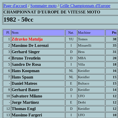
Page d'accueil
/
Sommaire moto
/
Grille Championnats d'Europe
CHAMPIONNAT D'EUROPE DE VITESSE MOTO
1982 - 50cc
Pl.
Nom
Nat.
Machine
Pts
Zdravko Matulja
1
YU
Tomos
38
Massimo De Lorenzi
2
I
Minarelli
35
Gerhard Singer
3
D
Hess
31
Bruno Treutlein
4
D
MBA
20
Sandro De Rosa
5
I
Villa
18
Hans Koopman
6
NL
Kreidler
16
Hans Spaan
7
NL
Kreidler
15
Daniel Mateos
-
E
Bultaco
15
Gerhard Bauer
9
D
Kreidler
14
Salvatore Milano
10
I
UFO
12
Jorge Martínez
-
E
Derbi
12
Thomas Engl
12
D
Kreidler
12
Massimo Fargeri
13
I
UFO
10