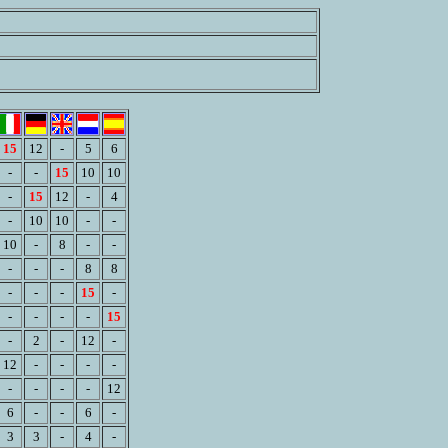
15
12
-
5
6
-
-
15
10
10
-
15
12
-
4
-
10
10
-
-
10
-
8
-
-
-
-
-
8
8
-
-
-
15
-
-
-
-
-
15
-
2
-
12
-
12
-
-
-
-
-
-
-
-
12
6
-
-
6
-
3
3
-
4
-