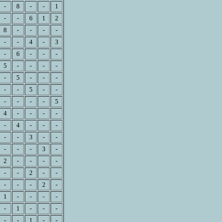
-
8
-
-
1
-
-
6
1
2
8
-
-
-
-
-
-
4
-
3
-
6
-
-
-
5
-
-
-
-
-
5
-
-
-
-
-
5
-
-
-
-
-
-
5
4
-
-
-
-
-
4
-
-
-
-
-
3
-
-
-
-
-
3
-
2
-
-
-
-
-
-
2
-
-
-
-
-
2
-
1
-
-
-
-
-
1
-
-
-
-
-
1
-
-