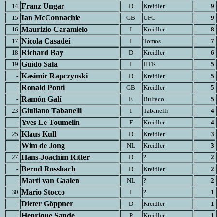
Franz Ungar
14
D
Kreidler
9
Ian McConnachie
15
GB
UFO
9
Maurizio Caramielo
16
I
Kreidler
8
Nicola Casadei
17
I
Tomos
7
Richard Bay
18
D
Kreidler
6
Guido Sala
19
I
HTK
5
Kasimir Rapczynski
-
D
Kreidler
5
Ronald Ponti
-
GB
Kreidler
5
Ramón Galí
-
E
Bultaco
5
Giuliano Tabanelli
23
I
Tabanelli
4
Yves Le Toumelin
-
F
Kreidler
4
Klaus Kull
25
D
Kreidler
3
Wim de Jong
-
NL
Kreidler
3
Hans-Joachim Ritter
27
D
?
2
Bernd Rossbach
-
D
Kreidler
2
Marti van Gaalen
-
NL
?
2
Mario Stocco
30
I
?
1
Dieter Göppner
-
D
Kreidler
1
Henrique Sande
-
P
Kreidler
1